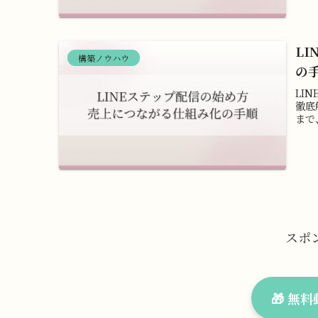
L
構築ノウハウ
の
LI
徹底
まで
スポ
🎁 無