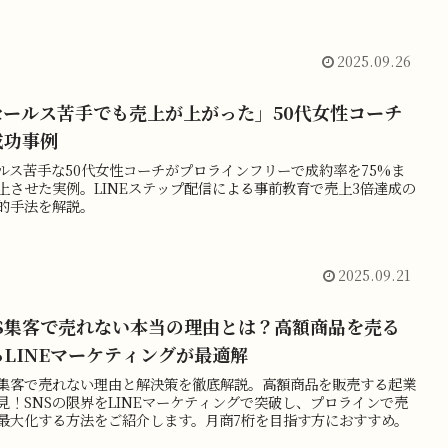
2025.09.26
セールス苦手でも売上が上がった」50代女性コーチ
成功事例
ルス苦手な50代女性コーチがプロラインフリーで成約率を75%ま
上させた実例。LINEステップ配信による事前教育で売上3倍達成の
的手法を解説。
2025.09.21
NS集客で売れない本当の理由とは？高額商品を売る
らLINEマーケティングが最適解
S集客で売れない理由と解決策を徹底解説。高額商品を販売する起業
見！SNSの限界をLINEマーケティングで突破し、プロラインで売
最大化する方法をご紹介します。月商7桁を目指す方におすすめ。