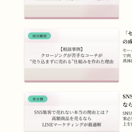
「
成功事例
の
セー
で向
具体
S
未分類
な
SN
家必
上を