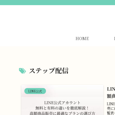
HOME
ステップ配信
L
LINE公式
額
LI
売に
覧表