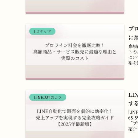
プ
Lステップ
に
高額
トの
つい
系を
L
LINE活用のコツ
す
LI
65
「プ
紹介