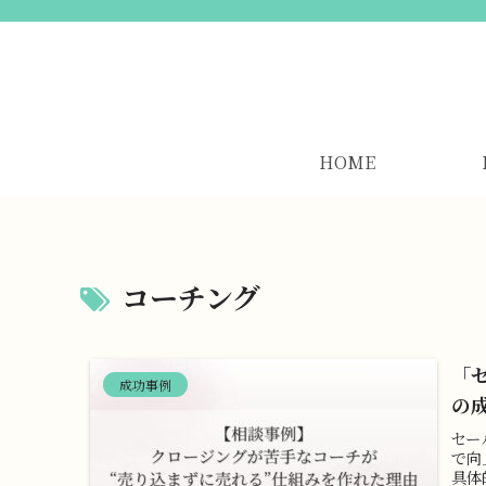
HOME
コーチング
「
成功事例
の
セー
で向
具体