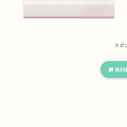
スポ
🎁 無