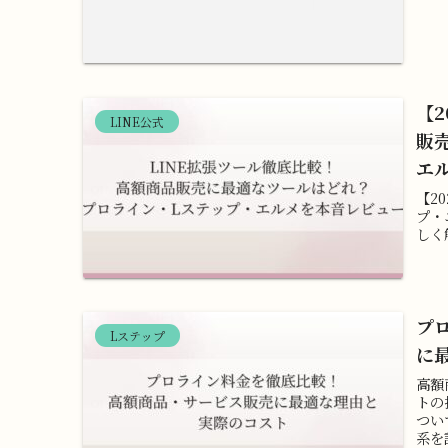
【2
LINE公式
販
エ
【2
プ・
しく
プ
Lステップ
に
高額
トの
つい
系を