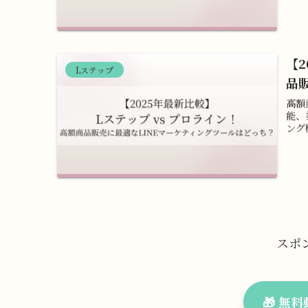
【2
Lステップ
品
高額
能、
ング
スポ
🎁 無