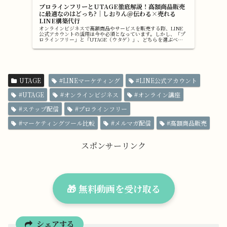
プロラインフリーとUTAGE徹底解説！高額商品販売
に最適なのはどっち?｜しおりん＠伝わる×売れる
LINE構築代行
オンラインビジネスで高額商品やサービスを販売する際、LINE
公式アカウントの活用は今や必須となっています。しかし、「プ
ロラインフリー」と「UTAGE（ウタゲ）」、どちらを選ぶべき
か迷っている方も多いのではないでしょうか。 本記事では、両ツ
ー...
UTAGE
#LINEマーケティング
#LINE公式アカウント
#UTAGE
#オンラインビジネス
#オンライン講座
#ステップ配信
#プロラインフリー
#マーケティングツール比較
#メルマガ配信
#高額商品販売
スポンサーリンク
🎁 無料動画を受け取る
シェアする