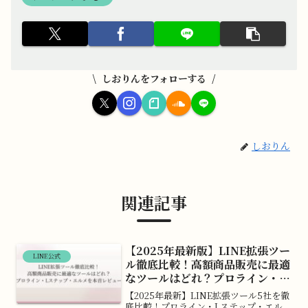
しおりんをフォローする
しおりん
関連記事
【2025年最新版】LINE拡張ツー
LINE公式
ル徹底比較！高額商品販売に最適
なツールはどれ？プロライン・L
ステップ・エルメを本音レビュー
【2025年最新】LINE拡張ツール5社を徹
底比較！プロライン・Lステップ・エル